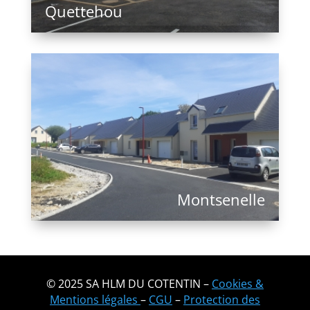
Quettehou
Montsenelle
© 2025 SA HLM DU COTENTIN –
Cookies &
Mentions légales
–
CGU
–
Protection des