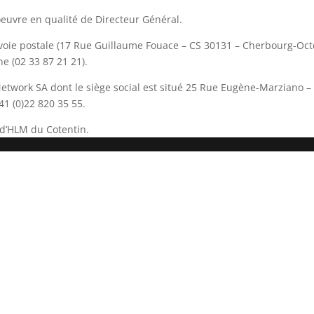
loeuvre en qualité de Directeur Général.
 voie postale (17 Rue Guillaume Fouace – CS 30131 – Cherbourg-O
e (02 33 87 21 21).
Network SA dont le siège social est situé 25 Rue Eugène-Marziano –
41 (0)22 820 35 55.
A d’HLM du Cotentin.