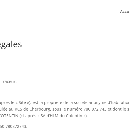
Accu
égales
 traceur.
rès le « Site »), est la propriété de la société anonyme d’habitati
ulée au RCS de Cherbourg, sous le numéro 780 872 743 et dont le s
TENTIN (ci-après « SA d’HLM du Cotentin »).
 50 780872743.